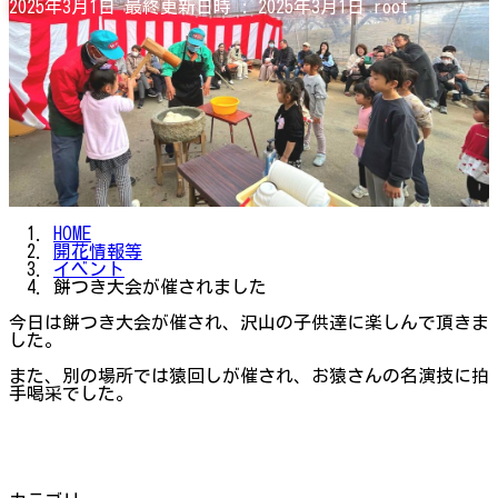
2025年3月1日
最終更新日時 :
2025年3月1日
root
HOME
開花情報等
イベント
餅つき大会が催されました
今日は餅つき大会が催され、沢山の子供達に楽しんで頂きま
した。
また、別の場所では猿回しが催され、お猿さんの名演技に拍
手喝采でした。