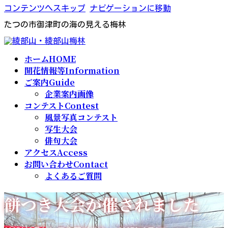
コンテンツへスキップ
ナビゲーションに移動
たつの市御津町の海の見える梅林
ホーム
HOME
開花情報等
Information
ご案内
Guide
企業案内画像
コンテスト
Contest
風景写真コンテスト
写生大会
俳句大会
アクセス
Access
お問い合わせ
Contact
よくあるご質問
餅つき大会が催されました