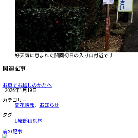
好天気に恵まれた開園初日の入り口付近です
関連記事
お車でお越しのかたへ
2026年1月19日
カテゴリー
開花情報
、
お知らせ
タグ
綾部山梅林
前の記事