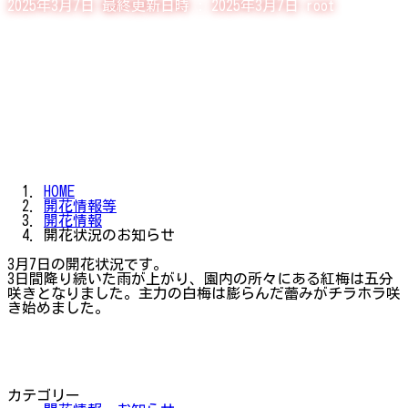
2025年3月7日
最終更新日時 :
2025年3月7日
root
HOME
開花情報等
開花情報
開花状況のお知らせ
3月7日の開花状況です。
3日間降り続いた雨が上がり、園内の所々にある紅梅は五分
咲きとなりました。主力の白梅は膨らんだ蕾みがチラホラ咲
き始めました。
カテゴリー