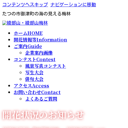
コンテンツへスキップ
ナビゲーションに移動
たつの市御津町の海の見える梅林
ホーム
HOME
開花情報等
Information
ご案内
Guide
企業案内画像
コンテスト
Contest
風景写真コンテスト
写生大会
俳句大会
アクセス
Access
お問い合わせ
Contact
よくあるご質問
開花状況のお知らせ