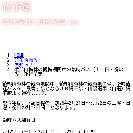
行予定
最
2026年1月20日
2026年1月23日
root
終
更
新
日
時
:
HOME
開花情報等
お知らせ
綾部山梅林の観梅期間中の臨時バス（土・日・祝の
み）運行予定
綾部山梅林の観梅期間中、綾部山梅林の観梅期に伴う臨時直
通バスを、最寄り駅となるＪＲ網干駅・山陽電車（山電）網
干駅より運行します。
※今年は、下記日程の 2026年2月21日～3月22日の土曜・日
曜・祝日の計12日間 となります。
臨時バス運行日
2月21日（土）・22日（日）・23日（月・祝）