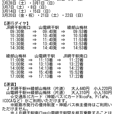
2月28日（土）・3月1日（日）
3月7日（土）・8日（日）
3月14日（土）・15日（日）
3月20日（金・祝）・21日（土）・22日（日）
【運行ダイヤ】
JR網干駅南口 山電網干駅 綾部山梅林
09:30発 ⇒ 09:40発 ⇒ 09:53着
10:30発 ⇒ 10:40発 ⇒ 10:53着
11:30発 ⇒ 11:40発 ⇒ 11:53着
13:30発 ⇒ 13:40発 ⇒ 13:53着
14:30発 ⇒ 14:40発 ⇒ 14:53着
綾部山梅林 山電網干駅 JR網干駅南口
11:00発 ⇒ 11:13着 ⇒ 11:22着
13:00発 ⇒ 13:13着 ⇒ 13:22着
14:00発 ⇒ 14:13着 ⇒ 14:22着
15:30発 ⇒ 15:43着 ⇒ 15:52着
17:00発 ⇒ 17:13着 ⇒ 17:22着
【運賃】
ＪＲ網干駅⇔綾部山梅林（片道） 大人440円 小人220円
山電網干駅⇔綾部山梅林（片道） 大人310円 小人160円
☆交通系ICカード（神姫バスICカードNicoPa、PiTaPa、
ICOCAなど）がご利用いただけます。
※姫路市発行の優待制度・神姫バス株主優待はご利用い
ただけません。
※ＪＲ網干駅南口⇔山電網干駅間を相互乗降することは