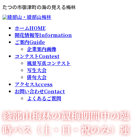
コ
ナ
たつの市御津町の海の見える梅林
ン
ビ
テ
ゲ
ン
ー
ツ
シ
ホーム
HOME
へ
ョ
開花情報等
Information
ス
ン
ご案内
Guide
キ
に
ッ
移
企業案内画像
プ
動
コンテスト
Contest
風景写真コンテスト
写生大会
俳句大会
アクセス
Access
お問い合わせ
Contact
よくあるご質問
綾部山梅林の観梅期間中の臨
時バス（土・日・祝のみ）運