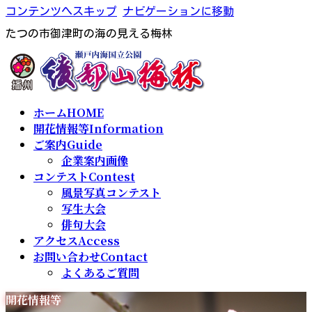
コンテンツへスキップ
ナビゲーションに移動
たつの市御津町の海の見える梅林
ホーム
HOME
開花情報等
Information
ご案内
Guide
企業案内画像
コンテスト
Contest
風景写真コンテスト
写生大会
俳句大会
アクセス
Access
お問い合わせ
Contact
よくあるご質問
開花情報等