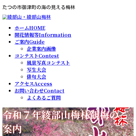
コ
ナ
たつの市御津町の海の見える梅林
ン
ビ
テ
ゲ
ン
ー
ツ
シ
ホーム
HOME
へ
ョ
開花情報等
Information
ス
ン
ご案内
Guide
キ
に
ッ
移
企業案内画像
プ
動
コンテスト
Contest
風景写真コンテスト
写生大会
俳句大会
アクセス
Access
お問い合わせ
Contact
よくあるご質問
令和７年綾部山梅林観梅のご
案内