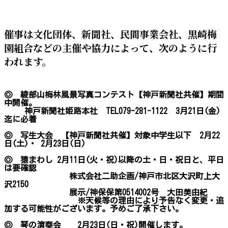
催事は文化団体、新聞社、民間事業会社、黒崎梅
園組合などの主催や協力によって、次のように行
われます。
◎ 綾部山梅林風景写真コンテスト【神戸新聞社共催】期間
中開催。
神戸新聞社姫路本社 TEL079-281-1122 3月21日(金)
迄に必着
◎ 写生大会 【神戸新聞社共催】対象中学生以下 2月22
日(土)・ 2月23日(日)
◎ 猿まわし 2月11日(火・祝)以降の土・日・祝日と、平日
は要確認
株式会社二助企画/神戸市北区大沢町上大
沢2150
展示/神保保第0514002号 大田美由紀
※天候等の理由により予告なく変更・追
加する可能性がございます。予めご了承下さい。
◎ 琴の演奏会 2月23日(日・祝)開催します。