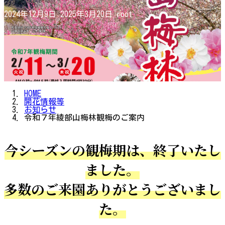
最
2024年12月9日
2025年3月20日
root
終
更
新
日
時
:
HOME
開花情報等
お知らせ
令和７年綾部山梅林観梅のご案内
今
シーズンの観梅期は、終了いたし
ました。
多数のご来園ありがとうございまし
た
。