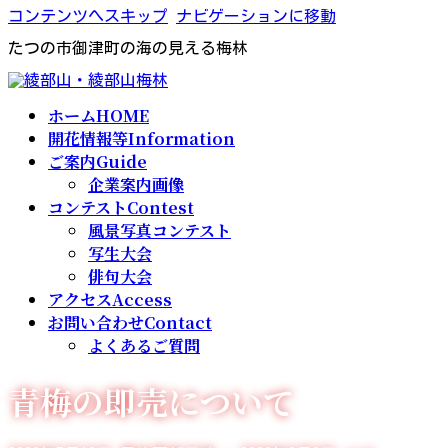
コンテンツへスキップ
ナビゲーションに移動
たつの市御津町の海の見える梅林
ホーム
HOME
開花情報等
Information
ご案内
Guide
企業案内画像
コンテスト
Contest
風景写真コンテスト
写生大会
俳句大会
アクセス
Access
お問い合わせ
Contact
よくあるご質問
青梅の即売について